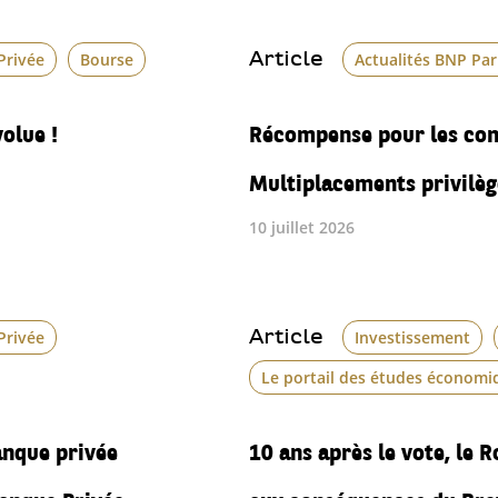
Article
Privée
Bourse
Actualités BNP Pa
olue !
Récompense pour les con
Multiplacements privilèg
10 juillet 2026
Article
Privée
Investissement
Le portail des études économi
anque privée
10 ans après le vote, le 
anque Privée
aux conséquences du Bre