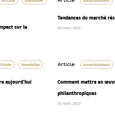
Article
e Fortune
Immobilier
Investissement
Tendances du marché rési
impact sur le
06 mars 2023
Article
 Privée
Immobilier
Investissement
re aujourd'hui
Comment mettre en œuvr
philanthropiques
03 mars 2023