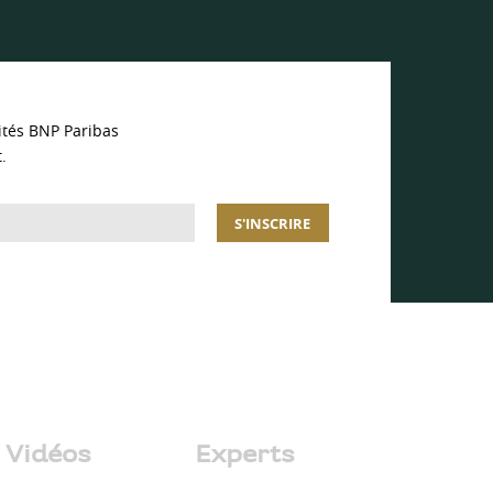
ités BNP Paribas
.
S'INSCRIRE
Vidéos
Experts