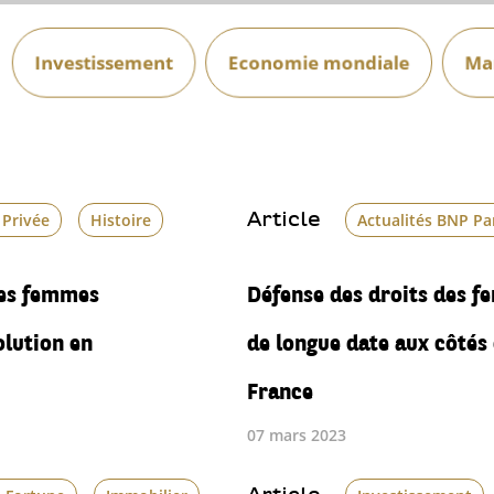
Investissement
Economie mondiale
Mar
Article
 Privée
Histoire
Actualités BNP Pa
des femmes
Défense des droits des 
olution en
de longue date aux côtés 
France
07 mars 2023