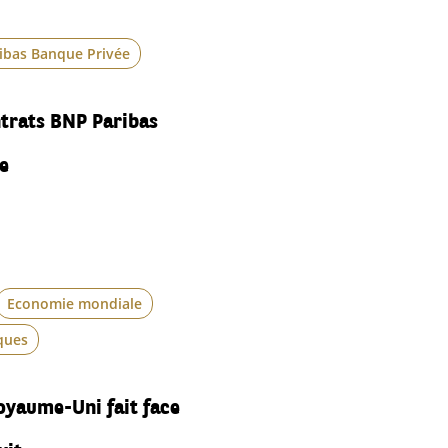
ribas Banque Privée
trats BNP Paribas
e
Economie mondiale
ques
Royaume-Uni fait face
xit