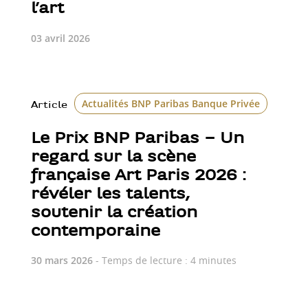
l’art
03 avril 2026
Actualités BNP Paribas Banque Privée
Art P
Article
Le Prix BNP Paribas – Un
regard sur la scène
française Art Paris 2026 :
révéler les talents,
soutenir la création
contemporaine
30 mars 2026
- Temps de lecture : 4 minutes