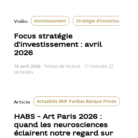
Investissement
Stratégie d'investissement
Vidéo
Focus stratégie
d'investissement : avril
2026
10 avril 2026
- Temps de lecture : 17 minutes 22
secondes
Actualités BNP Paribas Banque Privée
Art P
Article
HABS - Art Paris 2026 :
quand les neurosciences
éclairent notre regard sur