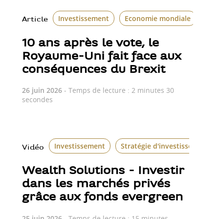
Investissement
Economie mondiale
Le 
Article
10 ans après le vote, le
Royaume-Uni fait face aux
conséquences du Brexit
26 juin 2026
- Temps de lecture : 2 minutes 30
secondes
Investissement
Stratégie d'investissement
Vidéo
Wealth Solutions - Investir
dans les marchés privés
grâce aux fonds evergreen
25 juin 2026
- Temps de lecture : 15 minutes