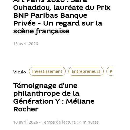
Art Paris 2026 : Sara
Ouhaddou, lauréate du Prix
BNP Paribas Banque
Privée - Un regard sur la
scène française
13 avril 2026
Investissement
Entrepreneurs
Philanthr
Vidéo
Témoignage d’une
philanthrope de la
Génération Y : Méliane
Rocher
10 avril 2026
- Temps de lecture : 4 minutes