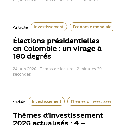
Investissement
Economie mondiale
Le 
Article
Élections présidentielles
en Colombie : un virage à
180 degrés
24 juin 2026
- Temps de lecture : 2 minutes 30
secondes
Investissement
Thèmes d'investissement
Vidéo
Thèmes d’investissement
2026 actualisés : 4 –