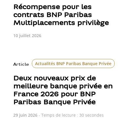
Récompense pour les
contrats BNP Paribas
Multiplacements privilège
10 juillet 2026
Actualités BNP Paribas Banque Privée
Class
Article
Deux nouveaux prix de
meilleure banque privée en
France 2026 pour BNP
Paribas Banque Privée
29 juin 2026
- Temps de lecture : 30 secondes