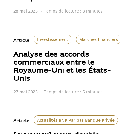
28 mai 2025
- Temps de lecture : 8 minutes
Investissement
Marchés financiers
Article
Analyse des accords
commerciaux entre le
Royaume-Uni et les États-
Unis
27 mai 2025
- Temps de lecture : 5 minutes
Actualités BNP Paribas Banque Privée
Cla
Article