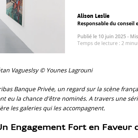
Alison Leslie
Responsable du conseil 
Publié le 10 juin 2025 - Mis
Temps de lecture : 2 minu
Gétan Vagueslsy © Younes Lagrouni
ibas Banque Privée, un regard sur la scène français
ont eu la chance d'être nominés. A travers une séri
re les galeries qui les accompagnent.
 Un Engagement Fort en Faveur d