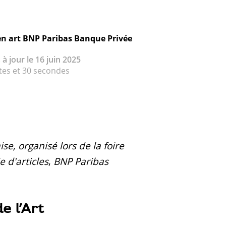
en art BNP Paribas Banque Privée
 à jour le 16 juin 2025
tes et 30 secondes
e, organisé lors de la foire
e d'articles
,
BNP Paribas
e l’Art