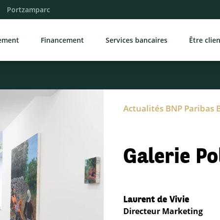
Portzamparc
sement
Financement
Services bancaires
Être clie
Actualités BNP Paribas 
Galerie Po
Laurent de Vivie
Directeur Marketing