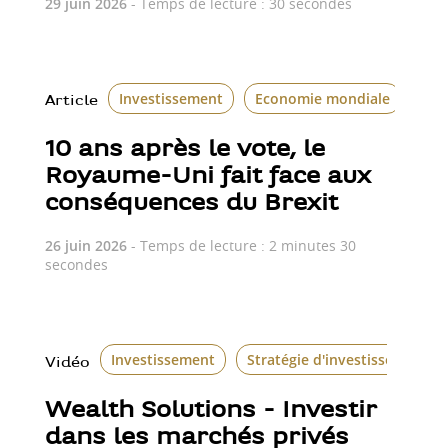
29 juin 2026
- Temps de lecture : 30 secondes
Investissement
Economie mondiale
Le 
Article
10 ans après le vote, le
Royaume-Uni fait face aux
conséquences du Brexit
26 juin 2026
- Temps de lecture : 2 minutes 30
secondes
Investissement
Stratégie d'investissement
Vidéo
Wealth Solutions - Investir
dans les marchés privés