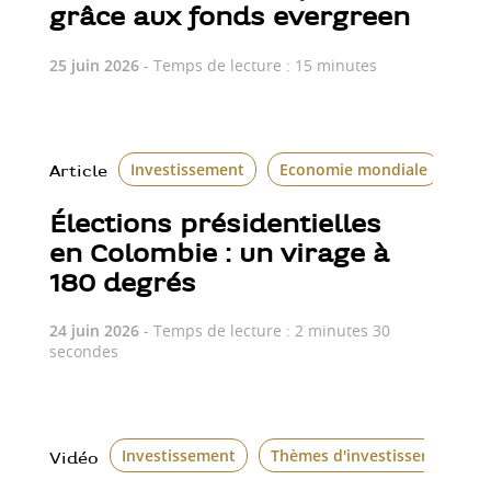
grâce aux fonds evergreen
25 juin 2026
- Temps de lecture : 15 minutes
Investissement
Economie mondiale
Le 
Article
Élections présidentielles
en Colombie : un virage à
180 degrés
24 juin 2026
- Temps de lecture : 2 minutes 30
secondes
Investissement
Thèmes d'investissement
Vidéo