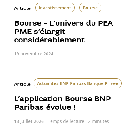
Investissement
Bourse
Article
Bourse - L’univers du PEA
PME s’élargit
considérablement
19 novembre 2024
Actualités BNP Paribas Banque Privée
Bour
Article
L’application Bourse BNP
Paribas évolue !
13 juillet 2026
- Temps de lecture : 2 minutes