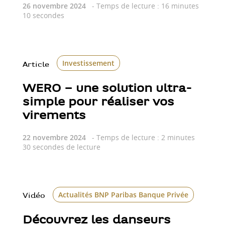
26 novembre 2024
- Temps de lecture : 16 minutes
10 secondes
Investissement
Article
WERO – une solution ultra-
simple pour réaliser vos
virements
22 novembre 2024
- Temps de lecture : 2 minutes
30 secondes de lecture
Actualités BNP Paribas Banque Privée
Phila
Vidéo
Découvrez les danseurs