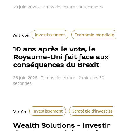
29 juin 2026
- Temps de lecture : 30 secondes
Investissement
Economie mondiale
Le 
Article
10 ans après le vote, le
Royaume-Uni fait face aux
conséquences du Brexit
26 juin 2026
- Temps de lecture : 2 minutes 30
secondes
Investissement
Stratégie d'investissement
Vidéo
Wealth Solutions - Investir