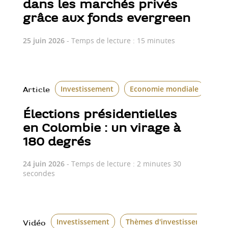
dans les marchés privés
grâce aux fonds evergreen
25 juin 2026
- Temps de lecture : 15 minutes
Investissement
Economie mondiale
Le 
Article
Élections présidentielles
en Colombie : un virage à
180 degrés
24 juin 2026
- Temps de lecture : 2 minutes 30
secondes
Investissement
Thèmes d'investissement
Vidéo