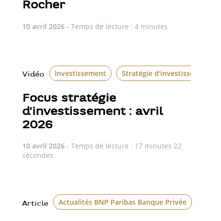
Rocher
10 avril 2026
- Temps de lecture : 4 minutes
Investissement
Stratégie d'investissement
Vidéo
Focus stratégie
d'investissement : avril
2026
10 avril 2026
- Temps de lecture : 17 minutes 22
secondes
Actualités BNP Paribas Banque Privée
Art P
Article