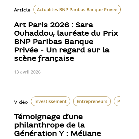
Actualités BNP Paribas Banque Privée
Art
Article
Art Paris 2026 : Sara
Ouhaddou, lauréate du Prix
BNP Paribas Banque
Privée - Un regard sur la
scène française
13 avril 2026
Investissement
Entrepreneurs
Philanthr
Vidéo
Témoignage d’une
philanthrope de la
Génération Y : Méliane