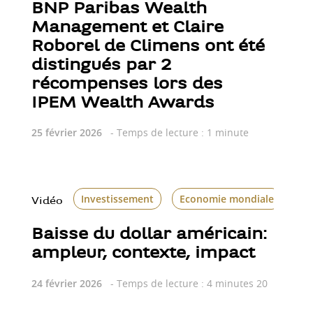
BNP Paribas Wealth
Management et Claire
Roborel de Climens ont été
distingués par 2
récompenses lors des
IPEM Wealth Awards
25 février 2026
- Temps de lecture : 1 minute
Investissement
Economie mondiale
Le
Vidéo
Baisse du dollar américain:
ampleur, contexte, impact
24 février 2026
- Temps de lecture : 4 minutes 20