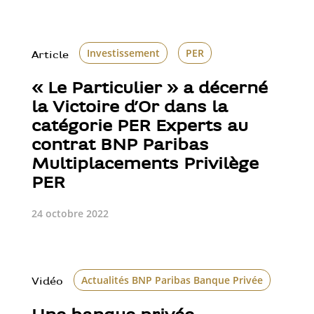
Investissement
PER
Article
« Le Particulier » a décerné
la Victoire d’Or dans la
catégorie PER Experts au
contrat BNP Paribas
Multiplacements Privilège
PER
24 octobre 2022
Actualités BNP Paribas Banque Privée
Banq
Vidéo