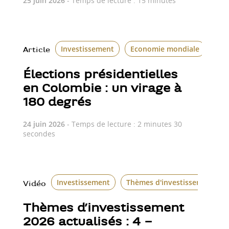
25 juin 2026
- Temps de lecture : 15 minutes
Investissement
Economie mondiale
Le 
Article
Élections présidentielles
en Colombie : un virage à
180 degrés
24 juin 2026
- Temps de lecture : 2 minutes 30
secondes
Investissement
Thèmes d'investissement
Vidéo
Thèmes d’investissement
2026 actualisés : 4 –