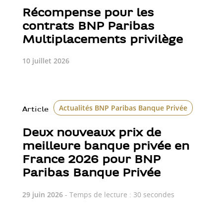
Récompense pour les
contrats BNP Paribas
Multiplacements privilège
10 juillet 2026
Actualités BNP Paribas Banque Privée
Class
Article
Deux nouveaux prix de
meilleure banque privée en
France 2026 pour BNP
Paribas Banque Privée
29 juin 2026
- Temps de lecture : 30 secondes