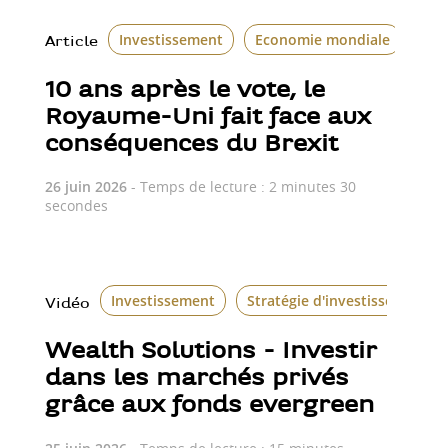
Investissement
Economie mondiale
Le 
Article
10 ans après le vote, le
Royaume-Uni fait face aux
conséquences du Brexit
26 juin 2026
- Temps de lecture : 2 minutes 30
secondes
Investissement
Stratégie d'investissement
Vidéo
Wealth Solutions - Investir
dans les marchés privés
grâce aux fonds evergreen