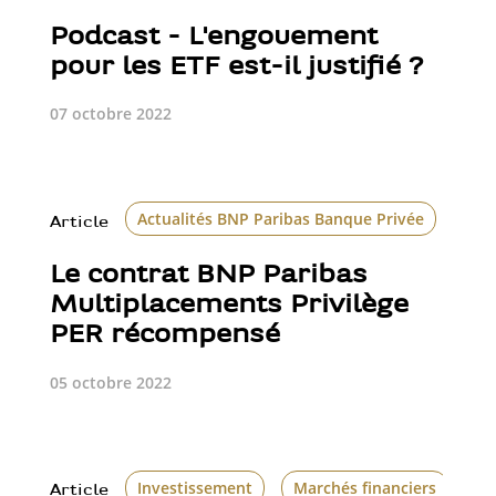
Podcast - L'engouement
pour les ETF est-il justifié ?
07 octobre 2022
Actualités BNP Paribas Banque Privée
Ass
Article
Le contrat BNP Paribas
Multiplacements Privilège
PER récompensé
05 octobre 2022
Investissement
Marchés financiers
Article