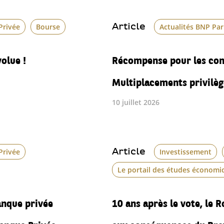
Article
Privée
Bourse
Actualités BNP Pa
olue !
Récompense pour les con
Multiplacements privilèg
10 juillet 2026
Article
Privée
Investissement
Le portail des études économi
anque privée
10 ans après le vote, le 
anque Privée
aux conséquences du Bre