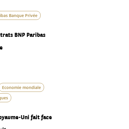
ribas Banque Privée
trats BNP Paribas
e
Economie mondiale
ques
Royaume-Uni fait face
xit