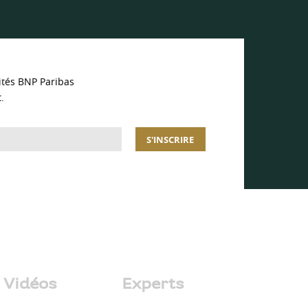
ités BNP Paribas
.
S'INSCRIRE
Vidéos
Experts