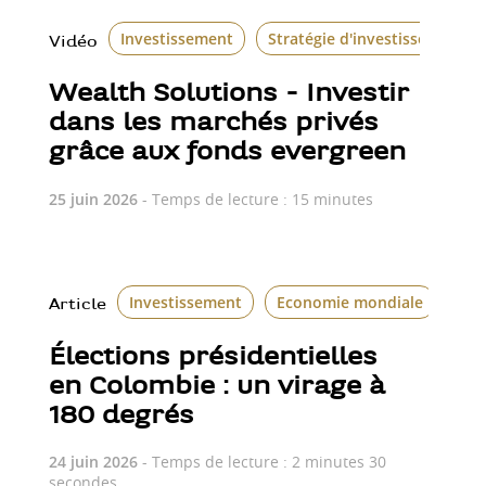
Investissement
Stratégie d'investissement
Vidéo
Wealth Solutions - Investir
dans les marchés privés
grâce aux fonds evergreen
25 juin 2026
- Temps de lecture : 15 minutes
Investissement
Economie mondiale
Le 
Article
Élections présidentielles
en Colombie : un virage à
180 degrés
24 juin 2026
- Temps de lecture : 2 minutes 30
secondes