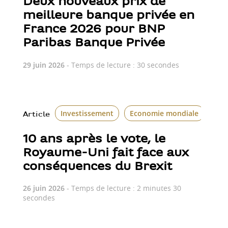
Deux nouveaux prix de
meilleure banque privée en
France 2026 pour BNP
Paribas Banque Privée
29 juin 2026
- Temps de lecture : 30 secondes
Investissement
Economie mondiale
Le 
Article
10 ans après le vote, le
Royaume-Uni fait face aux
conséquences du Brexit
26 juin 2026
- Temps de lecture : 2 minutes 30
secondes