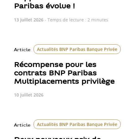
Paribas évolue !
13 juillet 2026
- Temps de lecture : 2 minutes
Actualités BNP Paribas Banque Privée
Article
Récompense pour les
contrats BNP Paribas
Multiplacements privilège
10 juillet 2026
Actualités BNP Paribas Banque Privée
Class
Article