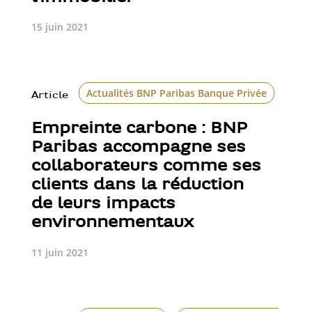
15 juin 2021
Actualités BNP Paribas Banque Privée
Inv
Article
Empreinte carbone : BNP
Paribas accompagne ses
collaborateurs comme ses
clients dans la réduction
de leurs impacts
environnementaux
11 juin 2021