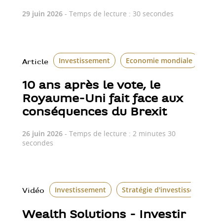
29 juin 2026
- Temps de lecture : 30 secondes
Investissement
Economie mondiale
Le 
Article
10 ans après le vote, le
Royaume-Uni fait face aux
conséquences du Brexit
26 juin 2026
- Temps de lecture : 2 minutes 30
secondes
Investissement
Stratégie d'investissement
Vidéo
Wealth Solutions - Investir