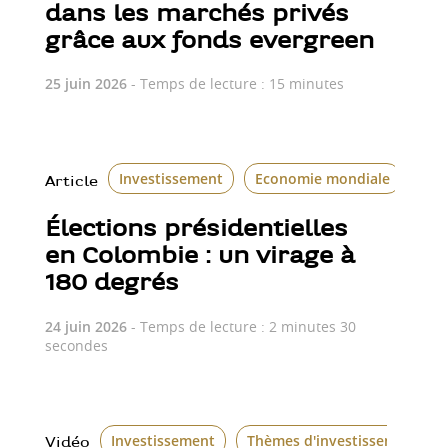
dans les marchés privés
grâce aux fonds evergreen
25 juin 2026
- Temps de lecture : 15 minutes
Investissement
Economie mondiale
Le 
Article
Élections présidentielles
en Colombie : un virage à
180 degrés
24 juin 2026
- Temps de lecture : 2 minutes 30
secondes
Investissement
Thèmes d'investissement
Vidéo