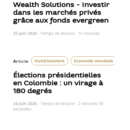
Wealth Solutions - Investir
dans les marchés privés
grâce aux fonds evergreen
25 juin 2026
- Temps de lecture : 15 minutes
Investissement
Economie mondiale
Le 
Article
Élections présidentielles
en Colombie : un virage à
180 degrés
24 juin 2026
- Temps de lecture : 2 minutes 30
secondes