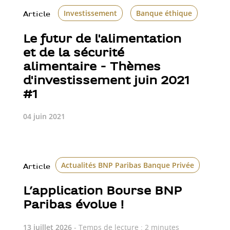
Investissement
Banque éthique
March
Article
Le futur de l'alimentation
et de la sécurité
alimentaire - Thèmes
d'investissement juin 2021
#1
04 juin 2021
Actualités BNP Paribas Banque Privée
Bour
Article
L’application Bourse BNP
Paribas évolue !
13 juillet 2026
- Temps de lecture : 2 minutes