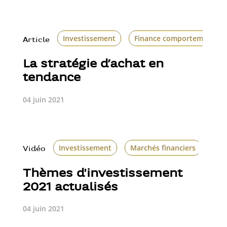
Investissement
Finance comportementale
Article
La stratégie d’achat en
tendance
04 juin 2021
Investissement
Marchés financiers
Str
Vidéo
Thèmes d'investissement
2021 actualisés
04 juin 2021