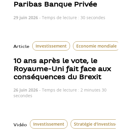
Paribas Banque Privée
29 juin 2026
- Temps de lecture : 30 secondes
Investissement
Economie mondiale
Le 
Article
10 ans après le vote, le
Royaume-Uni fait face aux
conséquences du Brexit
26 juin 2026
- Temps de lecture : 2 minutes 30
secondes
Investissement
Stratégie d'investissement
Vidéo