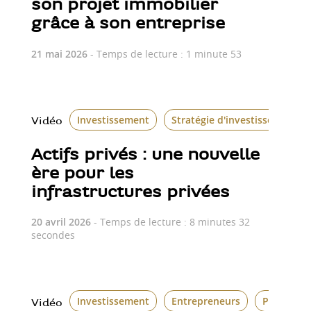
son projet immobilier
grâce à son entreprise
21 mai 2026
- Temps de lecture : 1 minute 53
Investissement
Stratégie d'investissement
Vidéo
Actifs privés : une nouvelle
ère pour les
infrastructures privées
20 avril 2026
- Temps de lecture : 8 minutes 32
secondes
Investissement
Entrepreneurs
Philanthr
Vidéo