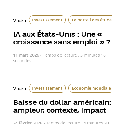
Investissement
Le portail des études écono
Vidéo
IA aux États-Unis : Une «
croissance sans emploi » ?
11 mars 2026
- Temps de lecture : 3 minutes 18
secondes
Investissement
Economie mondiale
Le p
Vidéo
Baisse du dollar américain:
ampleur, contexte, impact
24 février 2026
- Temps de lecture : 4 minutes 20