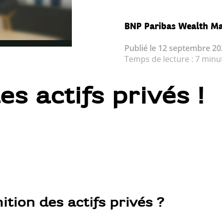
BNP Paribas Wealth M
Publié le 12 septembre 20
Temps de lecture : 7 minu
s actifs privés !
nition des actifs privés ?