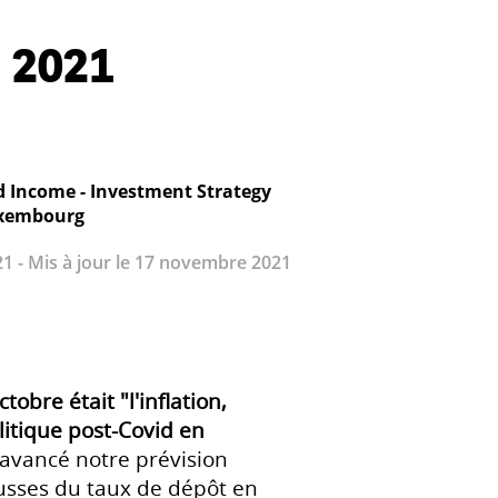
 2021
d Income - Investment Strategy
xembourg
1 - Mis à jour le 17 novembre 2021
obre était "l'inflation,
olitique post-Covid en
 avancé notre prévision
usses du taux de dépôt en