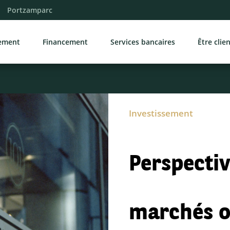
Portzamparc
sement
Financement
Services bancaires
Être clie
Investissement
Perspectiv
marchés ob