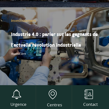
Investissement
Industrie 4.0 : parier sur les gagnants de
l’actuelle révolution industrielle
19 juillet 2019
Urgence
Contact
Centres