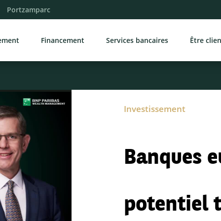
Portzamparc
sement
Financement
Services bancaires
Être clie
Investissement
Banques e
potentiel 