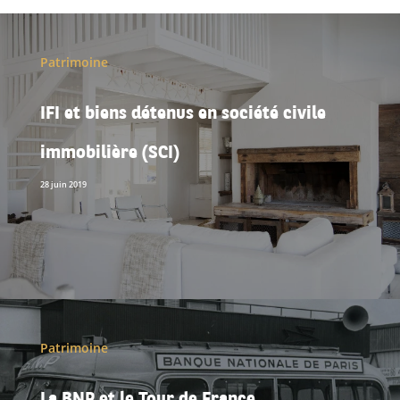
Patrimoine
IFI et biens détenus en société civile
immobilière (SCI)
28 juin 2019
Patrimoine
La BNP et le Tour de France