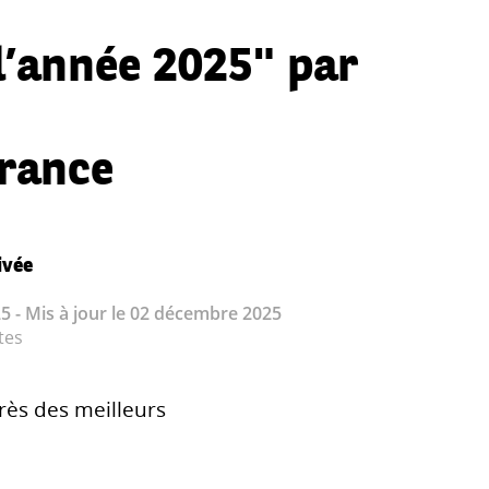
l’année 2025" par
France
ivée
5 - Mis à jour le 02 décembre 2025
tes
rès des meilleurs