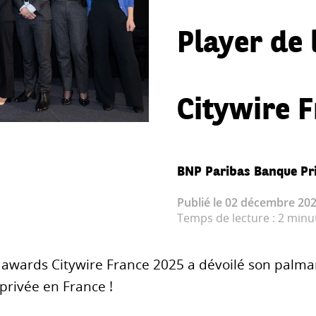
Player de 
Citywire 
BNP Paribas Banque Pr
Publié le 02 décembre 202
Temps de lecture : 2 minu
g awards Citywire France 2025 a dévoilé son palma
rivée en France !