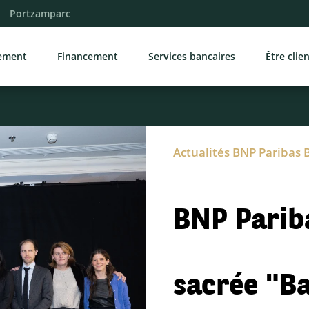
Portzamparc
sement
Financement
Services bancaires
Être clie
Actualités BNP Paribas 
BNP Parib
sacrée "B