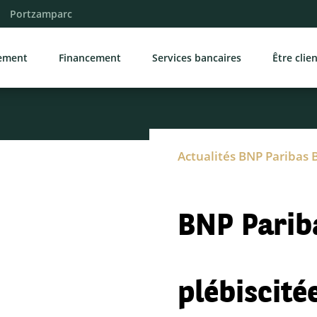
Portzamparc
sement
Financement
Services bancaires
Être clie
Actualités BNP Paribas 
BNP Parib
plébiscité