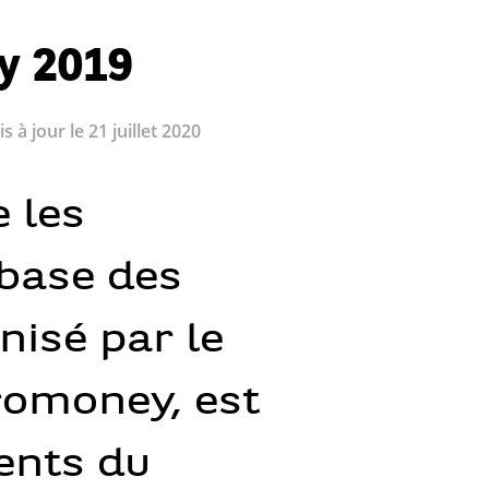
y 2019
s à jour le 21 juillet 2020
 les
 base des
nisé par le
romoney, est
ents du