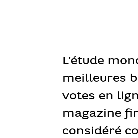
L’étude mon
meilleures b
votes en lig
magazine fi
considéré c