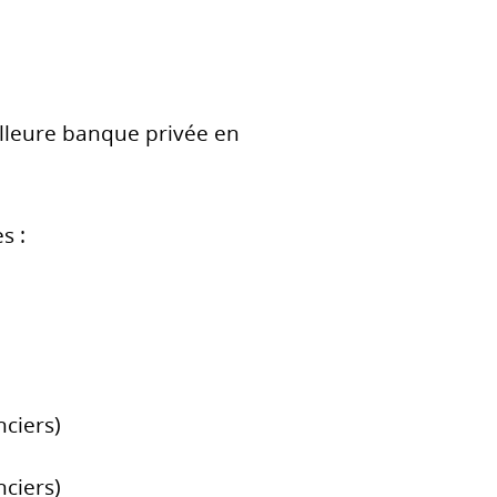
lleure banque privée en
s :
nciers)
nciers)