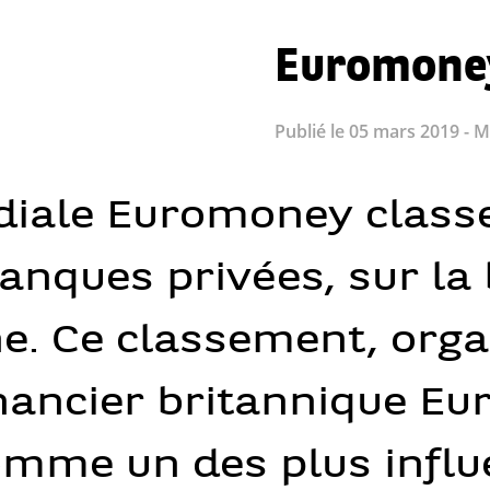
Euromone
Publié le 05 mars 2019 - Mi
diale Euromoney classe
anques privées, sur la
ne. Ce classement, orga
nancier britannique Eu
omme un des plus influ