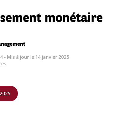
issement monétaire
anagement
 - Mis à jour le 14 janvier 2025
tes
2025