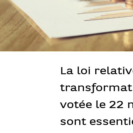
La loi relati
transformati
votée le 22 
sont essenti