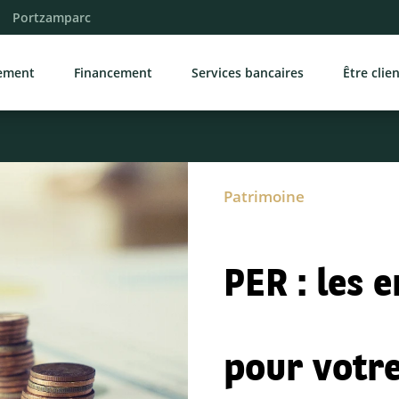
Portzamparc
sement
Financement
Services bancaires
Être clie
Patrimoine
PER : les 
pour votr