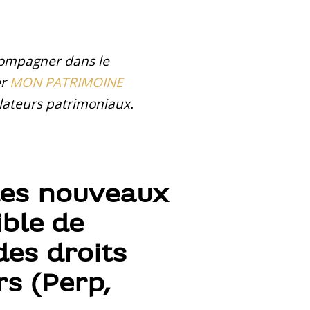
ccompagner dans le
er
MON PATRIMOINE
lateurs patrimoniaux.
 des nouveaux
ible de
des droits
rs (Perp,