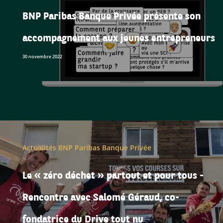
BNP Paribas Banque Privée présente son
accompagnement aux jeunes entrepreneurs
30 novembre 2022
Actualités BNP Paribas Banque Privée
Le « zéro déchet » partout et pour tous -
Rencontre avec Salomé Géraud, co-
fondatrice du Drive tout nu