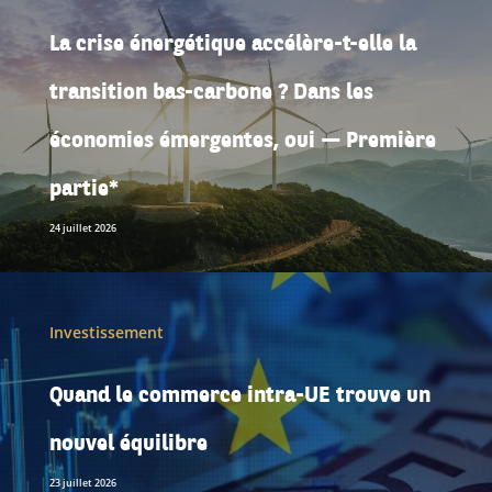
La crise énergétique accélère-t-elle la
transition bas-carbone ? Dans les
économies émergentes, oui — Première
partie*
24 juillet 2026
Investissement
Quand le commerce intra-UE trouve un
nouvel équilibre
23 juillet 2026