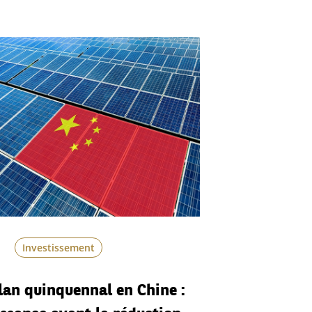
Investissement
lan quinquennal en Chine :
issance avant la réduction