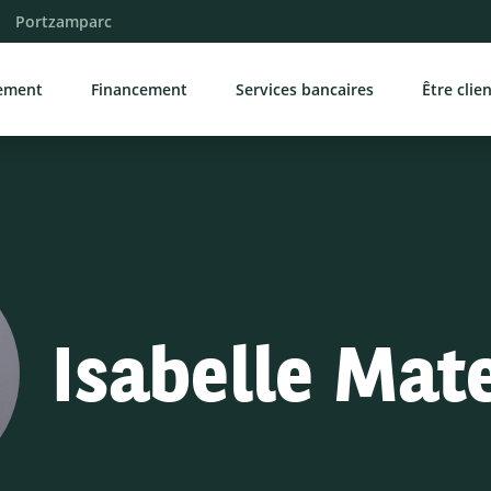
Portzamparc
sement
Financement
Services bancaires
Être clie
Isabelle Mat