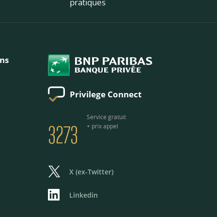
pratiques
ons
Privilege Connect
3273
Service gratuit
+ prix appel
X (ex-Twitter)
Linkedin