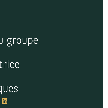
u groupe
trice
ques