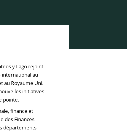
eos y Lago rejoint
 international au
s et au Royaume Uni.
uvelles initiatives
e pointe.
ale, finance et
ale des Finances
les départements