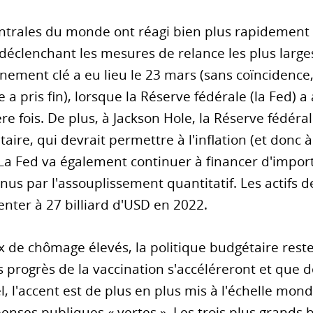
ntrales du monde ont réagi bien plus rapidement 
 déclenchant les mesures de relance les plus large
vénement clé a eu lieu le 23 mars (sans coïncidence
e a pris fin), lorsque la Réserve fédérale (la Fed) 
re fois. De plus, à Jackson Hole, la Réserve fédéra
aire, qui devrait permettre à l'inflation (et donc 
La Fed va également continuer à financer d'import
tenus par l'assouplissement quantitatif. Les actifs
ter à 27 billiard d'USD en 2022.
x de chômage élevés, la politique budgétaire rest
 progrès de la vaccination s'accéléreront et que 
, l'accent est de plus en plus mis à l'échelle mond
épenses publiques « vertes ». Les trois plus grands