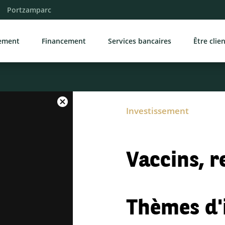
Portzamparc
sement
Financement
Services bancaires
Être clie
Investissement
Vaccins, r
Thèmes d'