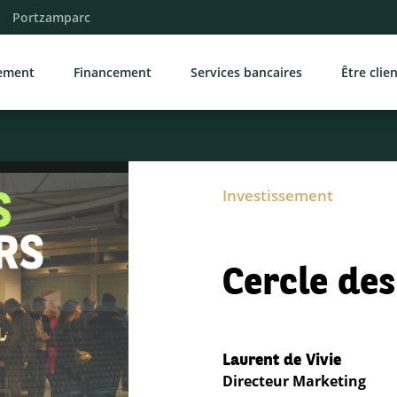
Portzamparc
sement
Financement
Services bancaires
Être clie
Investissement
Cercle de
Laurent de Vivie
Directeur Marketing