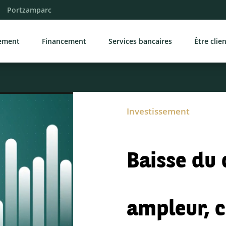
Portzamparc
sement
Financement
Services bancaires
Être clie
Investissement
Baisse du 
ampleur, c