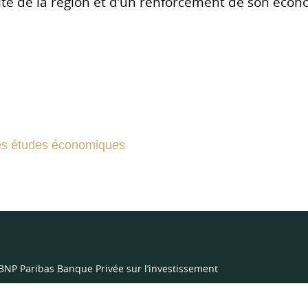
ité de la région et d’un renforcement de son écon
des études économiques
 BNP Paribas Banque Privée sur l’investissement